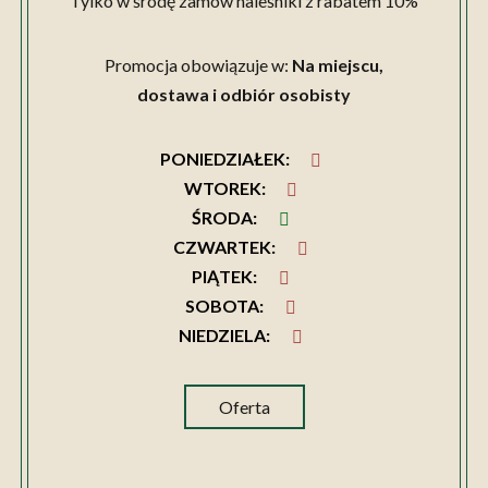
Tylko w środę zamów naleśniki z rabatem 10%
Promocja obowiązuje w:
Na miejscu,
dostawa i odbiór osobisty
PONIEDZIAŁEK
:
WTOREK
:
ŚRODA
:
CZWARTEK
:
PIĄTEK
:
SOBOTA
:
NIEDZIELA
:
Oferta